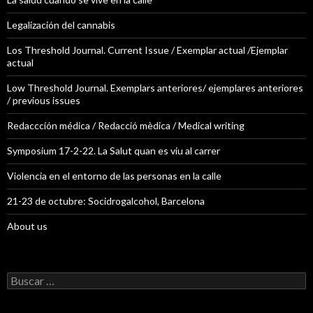
Legalización del cannabis
Los Threshold Journal. Current Issue / Exemplar actual /Ejemplar
actual
Low Threshold Journal. Exemplars anteriores/ ejemplares anteriores
/ previous issues
Redaccción médica / Redacció mèdica / Medical writing
Symposium 17-2-22. La Salut quan es viu al carrer
Violencia en el entorno de las personas en la calle
21-23 de octubre: Socidrogalcohol, Barcelona
About us
B
u
s