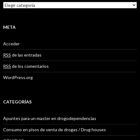
o
C
s
a
t
e
g
META
o
r
Acceder
í
a
RSS
de las entradas
s
RSS
de los comentarios
WordPress.org
CATEGORÍAS
Apuntes para un master en drogodependencias
Consumo en pisos de venta de drogas / Drug houses