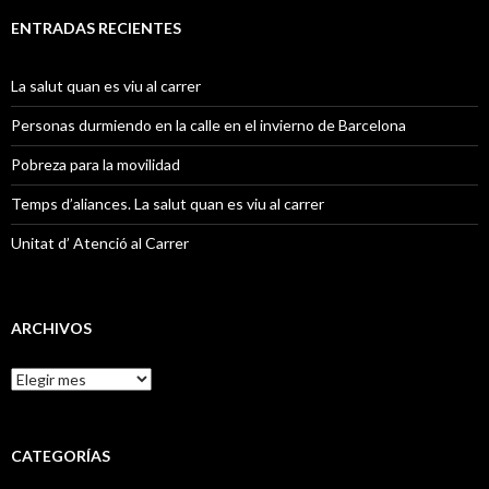
c
a
ENTRADAS RECIENTES
r
:
La salut quan es viu al carrer
Personas durmiendo en la calle en el invierno de Barcelona
Pobreza para la movilidad
Temps d’aliances. La salut quan es viu al carrer
Unitat d’ Atenció al Carrer
ARCHIVOS
A
r
c
h
i
CATEGORÍAS
v