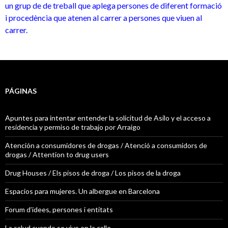
un grup de de treball que aplega persones de diferent formació
i procedència que atenen al carrer a persones que viuen al
carrer.
PÁGINAS
Apuntes para intentar entender la solicitud de Asilo y el acceso a
residencia y permiso de trabajo por Arraigo
Atención a consumidores de drogas / Atenció a consumidors de
drogas / Attention to drug users
Drug Houses / Els pisos de droga / Los pisos de la droga
Espacios para mujeres. Un albergue en Barcelona
Forum d’idees, persones i entitats
La salud cuando se vive en la calle