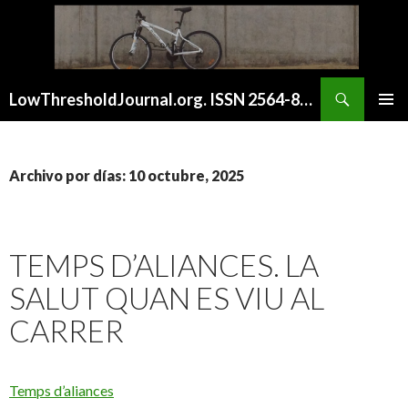
Buscar
LowThresholdJournal.org. ISSN 2564-8128
SALTAR
MENÚ
AL
PRINCI
CONTENIDO
Archivo por días: 10 octubre, 2025
TEMPS D’ALIANCES. LA
SALUT QUAN ES VIU AL
CARRER
Temps d’aliances