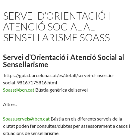
SERVEI D’ORIENTACIÓ I
ATENCIÓ SOCIAL AL
SENSELLARISME SOASS
Servei d’Orientació i Atenció Social al
Sensellarisme
https://guia.barcelona.cat/es/detall/servei-d-insercio-
social_98167175816.html
Soass@bcn.cat
Bústia genèrica del servei
Altres:
Soass.serveis@bcn.cat
Bústia on els diferents serveis de la
ciutat poden fer consultes/dubtes per assessorament a casos i
situacions de sensellarisme.