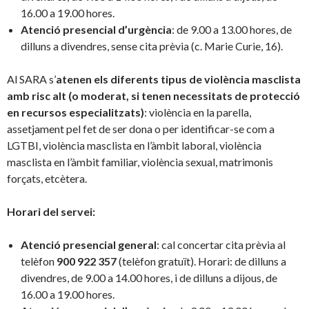
16.00 a 19.00 hores.
Atenció presencial d’urgència
: de 9.00 a 13.00 hores, de
dilluns a divendres, sense cita prèvia (c. Marie Curie, 16).
Al SARA s’
atenen els diferents tipus de violència masclista
amb risc alt (o moderat, si tenen necessitats de protecció
en recursos especialitzats)
: violència en la parella,
assetjament pel fet de ser dona o per identificar-se com a
LGTBI, violència masclista en l’àmbit laboral, violència
masclista en l’àmbit familiar, violència sexual, matrimonis
forçats, etcètera.
Horari del servei:
Atenció presencial general
: cal concertar cita prèvia al
telèfon
900 922 357
(telèfon gratuït). Horari: de dilluns a
divendres, de 9.00 a 14.00 hores, i de dilluns a dijous, de
16.00 a 19.00 hores.