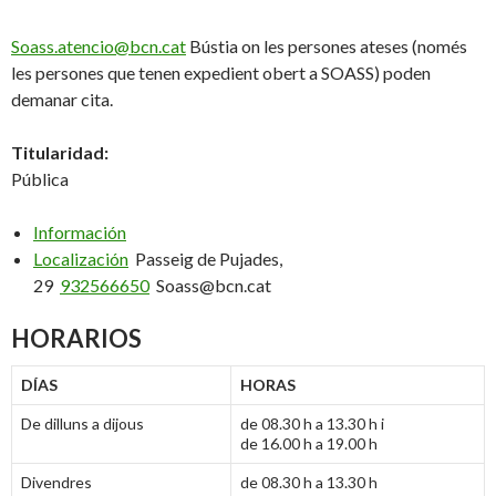
Soass.atencio@bcn.cat
Bústia on les persones ateses (només
les persones que tenen expedient obert a SOASS) poden
demanar cita.
Titularidad:
Pública
Información
Localización
Passeig de Pujades,
29
932566650
Soass@bcn.cat
HORARIOS
DÍAS
HORAS
De dilluns a dijous
de 08.30 h a 13.30 h i
de 16.00 h a 19.00 h
Divendres
de 08.30 h a 13.30 h