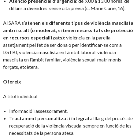
Atenció presencial d’urgència
: de 9.00 a 13.00 hores, de
dilluns a divendres, sense cita prèvia (c. Marie Curie, 16).
Al SARA s’
atenen els diferents tipus de violència masclista
amb risc alt (o moderat, si tenen necessitats de protecció
en recursos especialitzats)
: violència en la parella,
assetjament pel fet de ser dona o per identificar-se com a
LGTBI, violència masclista en l’àmbit laboral, violència
masclista en l’àmbit familiar, violència sexual, matrimonis
forçats, etcètera.
Ofereix
A títol individual
Informació i assessorament.
Tractament personalitzat i integral
al llarg del procés de
recuperació de la violència viscuda, sempre en funció de les
necessitats de la persona atesa.