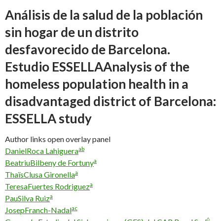
Análisis de la salud de la población
sin hogar de un distrito
desfavorecido de Barcelona.
Estudio ESSELLA
Analysis of the
homeless population health in a
disadvantaged district of Barcelona:
ESSELLA study
Author links open overlay panel
a
b
Daniel
Roca Lahiguera
a
Beatriu
Bilbeny de Fortuny
a
Thaïs
Clusa Gironella
a
Teresa
Fuertes Rodriguez
a
Pau
Silva Ruiz
a
c
Josep
Franch-Nadal
◊