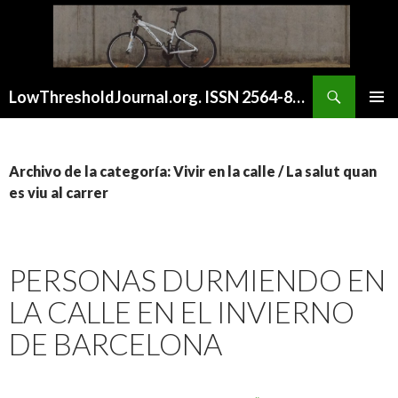
Buscar
LowThresholdJournal.org. ISSN 2564-8128
SALTAR
MENÚ
AL
PRINCI
CONTENIDO
Archivo de la categoría: Vivir en la calle / La salut quan
es viu al carrer
PERSONAS DURMIENDO EN
LA CALLE EN EL INVIERNO
DE BARCELONA