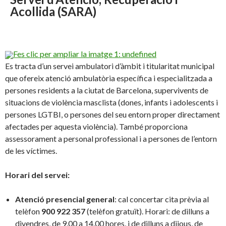
Acollida
(SARA)
Fes clic per ampliar la imatge 1: undefined
Es tracta d’un servei ambulatori d’àmbit i titularitat municipal
que ofereix atenció ambulatòria específica i especialitzada a
persones residents a la ciutat de Barcelona, supervivents de
situacions de violència masclista (dones, infants i adolescents i
persones LGTBI, o persones del seu entorn proper directament
afectades per aquesta violència). També proporciona
assessorament a personal professional i a persones de l’entorn
de les víctimes.
Horari del servei:
Atenció presencial general
: cal concertar cita prèvia al
telèfon
900 922 357
(telèfon gratuït). Horari: de dilluns a
divendres, de 9.00 a 14.00 hores, i de dilluns a dijous, de