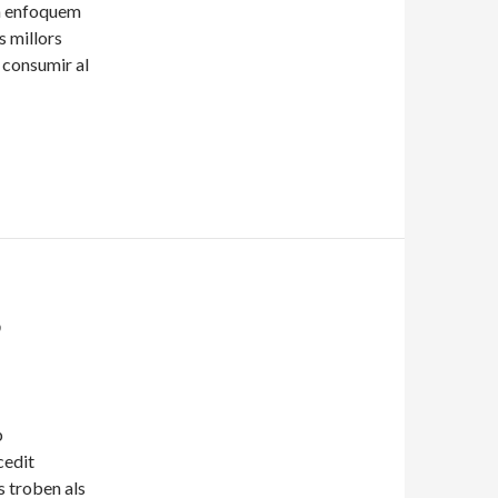
om enfoquem
s millors
a consumir al
S
b
cedit
s troben als