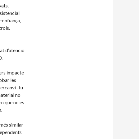
vats.
sistencial
confiança,
rols.
s
at d’atenció
0.
vers impacte
obar les
ercanvi -tu
aterial no
en que no es
.
 més similar
dependents