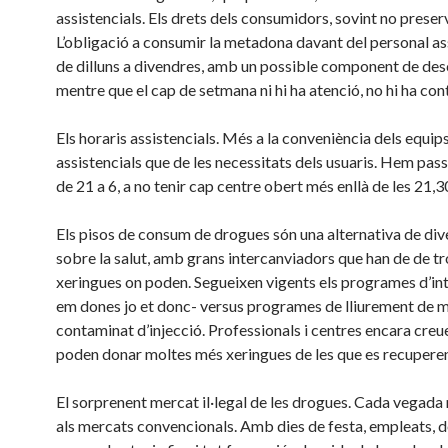
assistencials. Els drets dels consumidors, sovint no preser
L’obligació a consumir la metadona davant del personal as
de dilluns a divendres, amb un possible component de des
mentre que el cap de setmana ni hi ha atenció, no hi ha cont
Els horaris assistencials. Més a la conveniència dels equip
assistencials que de les necessitats dels usuaris. Hem pass
de 21 a 6, a no tenir cap centre obert més enllà de les 21,3
Els pisos de consum de drogues són una alternativa de di
sobre la salut, amb grans intercanviadors que han de de tr
xeringues on poden. Segueixen vigents els programes d’int
em dones jo et donc- versus programes de lliurement de m
contaminat d’injecció. Professionals i centres encara creu
poden donar moltes més xeringues de les que es recuperen
El sorprenent mercat il·legal de les drogues. Cada vegada
als mercats convencionals. Amb dies de festa, empleats, 