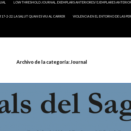
TUAL
LOW THRESHOLD JOURNAL. EXEMPLARS ANTERIORES/ EJEMPLARES ANTERIORE
17-2-22. LA SALUT QUAN ES VIU AL CARRER
VIOLENCIA EN EL ENTORNO DE LAS PE
Archivo de la categoría: Journal