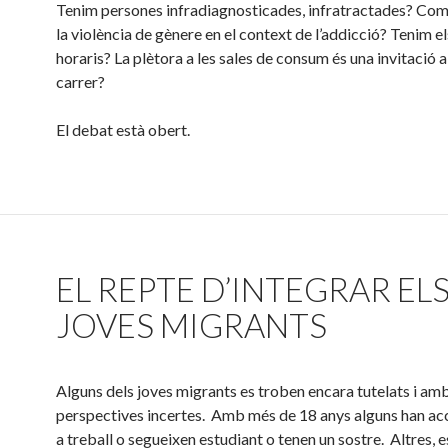
Tenim persones infradiagnosticades, infratractades? C
la violència de gènere en el context de l’addicció? Tenim el
horaris? La plètora a les sales de consum és una invitació 
carrer?
El debat està obert.
EL REPTE D’INTEGRAR EL
JOVES MIGRANTS
Alguns dels joves
migrants
es troben encara tutelats i am
perspectives incertes. Amb més de 18 anys alguns han ac
a treball o segueixen estudiant o tenen un sostre. Altres, e