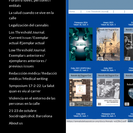
Forum d’idees, persones i
entitats
La salud cuando se vive en la
calle
Legalización del cannabis
Los Threshold Journal.
Current Issue / Exemplar
actual /Ejemplar actual
Low Threshold Journal.
Exemplars anteriores/
ejemplares anteriores /
previous issues
Redaccción médica / Redacció
mèdica / Medical writing
Symposium 17-2-22. La Salut
quan es viu al carrer
Violencia en el entorno de las
personas en la calle
21-23 de octubre:
Socidrogalcohol, Barcelona
About us