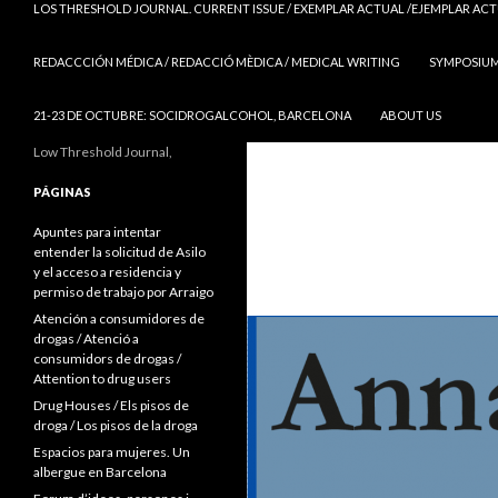
LOS THRESHOLD JOURNAL. CURRENT ISSUE / EXEMPLAR ACTUAL /EJEMPLAR AC
REDACCCIÓN MÉDICA / REDACCIÓ MÈDICA / MEDICAL WRITING
SYMPOSIUM 
21-23 DE OCTUBRE: SOCIDROGALCOHOL, BARCELONA
ABOUT US
Low Threshold Journal,
PÁGINAS
Apuntes para intentar
entender la solicitud de Asilo
y el acceso a residencia y
permiso de trabajo por Arraigo
Atención a consumidores de
drogas / Atenció a
consumidors de drogas /
Attention to drug users
Drug Houses / Els pisos de
droga / Los pisos de la droga
Espacios para mujeres. Un
albergue en Barcelona