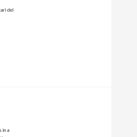
ari del
 in a