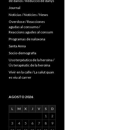
de daños / Reducció de danys
Journal
Noticias / Notícies / News
Overdose / Reacciones
agudas al consumo /
Reaccions agudes al consum
Programas de naloxona
Santa Anna
Socio-demografía
Uso terpéutico de la heroína /
Ús terapèutic de la heroïna
Vivir en la calle / La salut quan
es viu al carrer
AGOSTO 2026
L
M
X
J
V
S
D
1
2
3
4
5
6
7
8
9