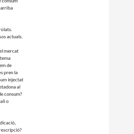
 de consum
 arriba
olats.
sos actuals.
 el mercat
istema
Hem de
s pren la
nsum injectat
etadona al
 de consum?
ali o
dicació,
rescripció?