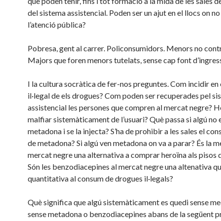
que poden tenir, fins i tot formació a la mida de les sales
del sistema assistencial. Poden ser un ajut en el llocs on no
l’atenció pública?
Pobresa, gent al carrer. Policonsumidors. Menors no contr
Majors que foren menors tutelats, sense cap font d’ingres
I la cultura socràtica de fer-nos preguntes. Com incidir en
il·legal de els drogues? Com poden ser recuperades pel s
assistencial les persones que compren al mercat negre? 
malfiar sistemàticament de l’usuari? Què passa si algú no e
metadona i se la injecta? S’ha de prohibir a les sales el co
de metadona? Si algú ven metadona on va a parar? És la m
mercat negre una alternativa a comprar heroïna als pisos
Són les benzodiacepines al mercat negre una altenativa qu
quantitativa al consum de drogues il·legals?
Què significa que algú sistemàticament es quedi sense me
sense metadona o benzodiacepines abans de la següent p