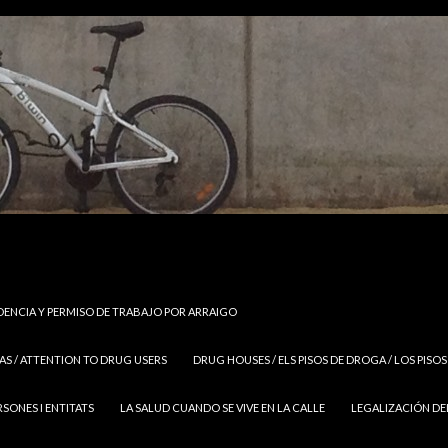
IDENCIA Y PERMISO DE TRABAJO POR ARRAIGO
S / ATTENTION TO DRUG USERS
DRUG HOUSES / ELS PISOS DE DROGA / LOS PISO
RSONES I ENTITATS
LA SALUD CUANDO SE VIVE EN LA CALLE
LEGALIZACIÓN DE