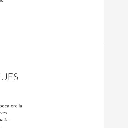
ns
GUES
 boca-orella
oves
atia.
s