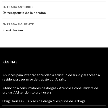
ENTRADA ANTERIOR
Navegación
Ús terapèutic de la heroïna
de
ENTRADA SIGUIENTE
entradas
Prostitución
PÁGINAS
Apuntes para intentar entender la solicitud de Asilo y el acceso a
residencia y permiso de trabajo por Arraigo
Atención a consumidores de drogas / Atenció a consumidors de
drogas / Attention to drug users
Drug Houses / Els pisos de droga / Los pisos de la droga