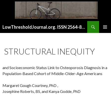
Buscar
LowThresholdJournal.org. ISSN 2564-8128
SALTAR
MENÚ
AL
PRINCI
CONTENIDO
STRUCTURAL INEQUITY
and Socioeconomic Status Link to Osteoporosis Diagnosis in a
Population-Based Cohort of Middle-Older-Age Americans
Margaret Gough Courtney, PhD ,
Josephine Roberts, BS, and Kanya Godde, PhD