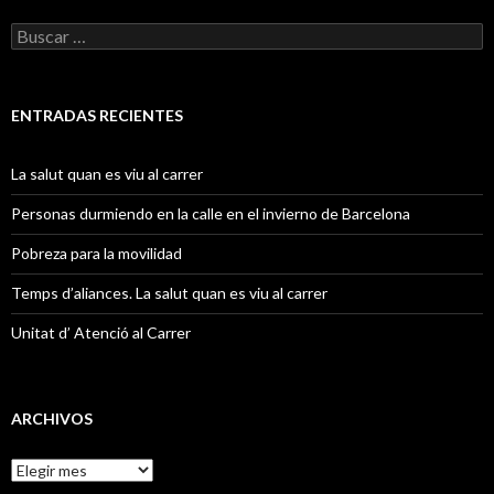
B
u
s
c
a
ENTRADAS RECIENTES
r
:
La salut quan es viu al carrer
Personas durmiendo en la calle en el invierno de Barcelona
Pobreza para la movilidad
Temps d’aliances. La salut quan es viu al carrer
Unitat d’ Atenció al Carrer
ARCHIVOS
A
r