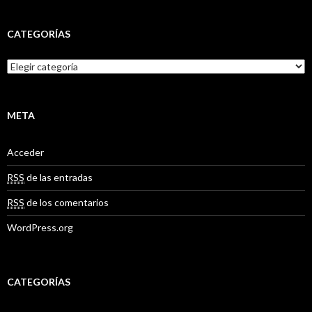
c
h
i
CATEGORÍAS
v
o
C
s
a
t
e
g
META
o
r
Acceder
í
a
RSS
de las entradas
s
RSS
de los comentarios
WordPress.org
CATEGORÍAS