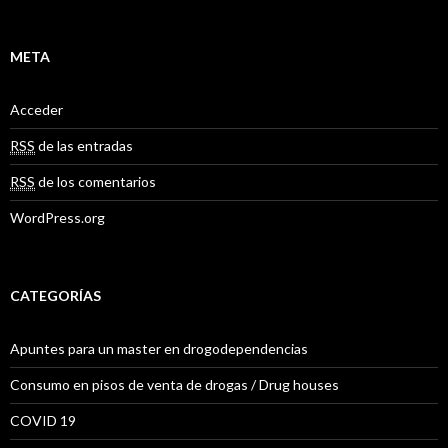
a
t
e
g
META
o
r
Acceder
í
a
RSS
de las entradas
s
RSS
de los comentarios
WordPress.org
CATEGORÍAS
Apuntes para un master en drogodependencias
Consumo en pisos de venta de drogas / Drug houses
COVID 19