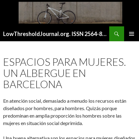
Buscar
LowThresholdJournal.org. ISSN 2564-8128
SALTAR
MENÚ
AL
PRINCI
CONTENIDO
ESPACIOS PARA MUJERES.
UN ALBERGUE EN
BARCELONA
En atención social, demasiado a menudo los recursos están
diseñados por hombres, para hombres. Quizás porque
predominan en amplia proporción los hombres sobre las
mujeres en situación social deprimida.
Una buena alternativa son los espacios para mujeres diseñados