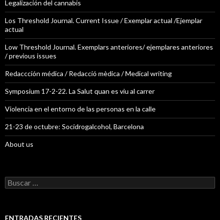
Legalización del cannabis
Los Threshold Journal. Current Issue / Exemplar actual /Ejemplar
actual
Low Threshold Journal. Exemplars anteriores/ ejemplares anteriores
/ previous issues
Redaccción médica / Redacció mèdica / Medical writing
Symposium 17-2-22. La Salut quan es viu al carrer
Violencia en el entorno de las personas en la calle
21-23 de octubre: Socidrogalcohol, Barcelona
About us
B
u
s
c
a
ENTRADAS RECIENTES