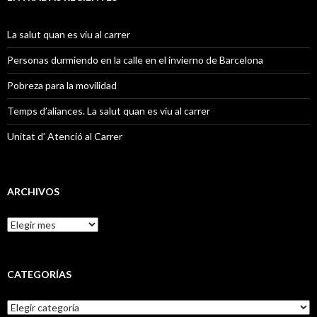
r
:
La salut quan es viu al carrer
Personas durmiendo en la calle en el invierno de Barcelona
Pobreza para la movilidad
Temps d’aliances. La salut quan es viu al carrer
Unitat d’ Atenció al Carrer
ARCHIVOS
A
r
c
h
i
CATEGORÍAS
v
o
C
s