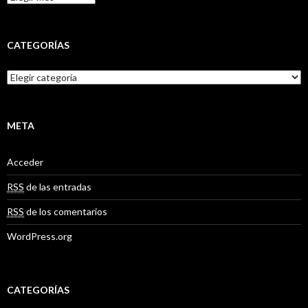
r
c
h
i
CATEGORÍAS
v
o
C
s
a
t
e
g
META
o
r
Acceder
í
a
RSS
de las entradas
s
RSS
de los comentarios
WordPress.org
CATEGORÍAS