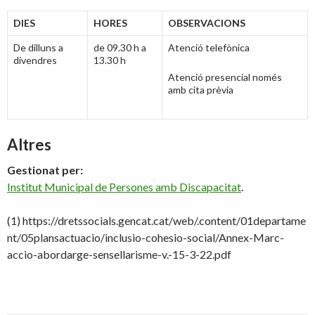
DIES
HORES
OBSERVACIONS
De dilluns a
de 09.30 h a
Atenció telefònica
divendres
13.30 h
Atenció presencial només
amb cita prèvia
Altres
Gestionat per:
Institut Municipal de Persones amb Discapacitat
.
(1) https://dretssocials.gencat.cat/web/.content/01departame
nt/05plansactuacio/inclusio-cohesio-social/Annex-Marc-
accio-abordarge-sensellarisme-v.-15-3-22.pdf