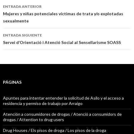
ENTRADA ANTERIOR
Navegación
Mujeres y niñas potenciales víctimas de trata y/o explotadas
sexualmente
de
entradas
ENTRADA SIGUIENTE
Servei d’Orientació i Atenció Social al Sensellarisme SOASS
PÁGINAS
Apuntes para intentar entender la solicitud de Asilo y el acceso a
residencia y permiso de trabajo por Arraigo
Atención a consumidores de drogas / Atenció a consumidors de
drogas / Attention to drug users
Drug Houses / Els pisos de droga / Los pisos de la droga