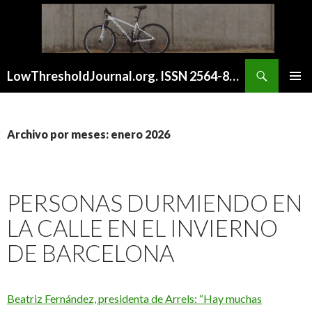
Buscar
LowThresholdJournal.org. ISSN 2564-8128
SALTAR
MENÚ
AL
PRINCI
CONTENIDO
Archivo por meses: enero 2026
PERSONAS DURMIENDO EN
LA CALLE EN EL INVIERNO
DE BARCELONA
Beatriz Fernández, presidenta de Arrels: “Hay muchas