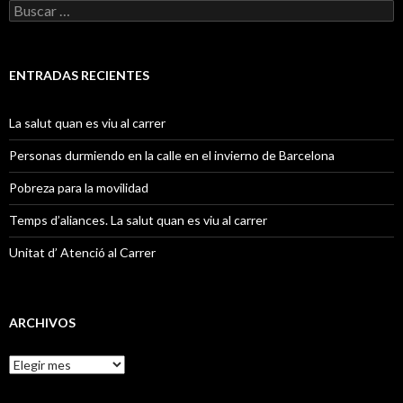
B
u
s
c
a
ENTRADAS RECIENTES
r
:
La salut quan es viu al carrer
Personas durmiendo en la calle en el invierno de Barcelona
Pobreza para la movilidad
Temps d’aliances. La salut quan es viu al carrer
Unitat d’ Atenció al Carrer
ARCHIVOS
A
r
c