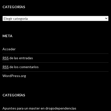
h
i
CATEGORÍAS
v
o
C
s
a
t
e
g
META
o
r
Acceder
í
a
RSS
de las entradas
s
RSS
de los comentarios
WordPress.org
CATEGORÍAS
Apuntes para un master en drogodependencias